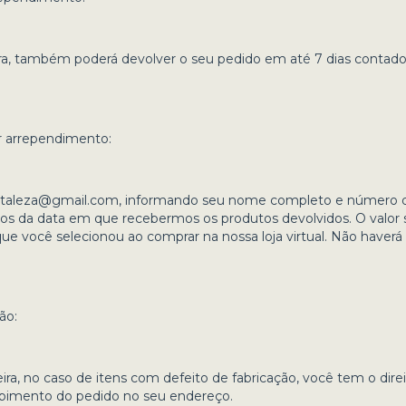
a, também poderá devolver o seu pedido em até 7 dias contad
r arrependimento:
rtaleza@gmail.com
, informando seu nome completo e número d
s da data em que recebermos os produtos devolvidos. O valor s
ocê selecionou ao comprar na nossa loja virtual. Não haverá c
ão:
ira, no caso de itens com defeito de fabricação, você tem o dire
ebimento do pedido no seu endereço.