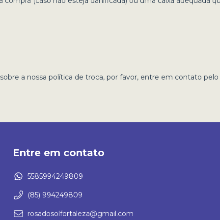
 compra (caso não esteja danificada) ou uma caixa adequada qu
obre a nossa política de troca, por favor, entre em contato pel
Entre em contato
5585994249809
(85) 994249809
rosadosolfortaleza@gmail.com