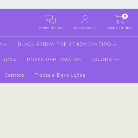
0
Atendimento
Minha conta
Meu carrinho
A
BLACK FRIDAY PRE VENDA JANEIRO
 ROXA
ROSAS PERFUMADAS
RARIDADE
Contato
Trocas e Devoluções