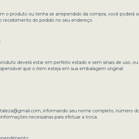
com o produto ou tenha se arrependido da compra, você poderá so
do recebimento do pedido no seu endereço.
:
 produto deverá estar em perfeito estado e sem sinais de uso, o
dispensável que o item esteja em sua embalagem original.
rtaleza@gmail.com
, informando seu nome completo, número do 
informações necessárias para efetuar a troca.
rependimento: