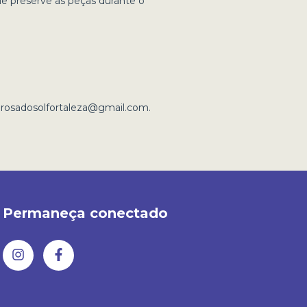
e preserve as peças durante o
o
rosadosolfortaleza@gmail.com
.
Permaneça conectado