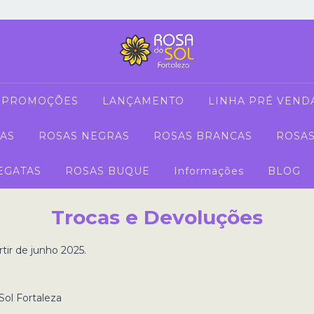
PROMOÇÕES
LANÇAMENTO
LINHA PRÉ VEND
AS
ROSAS NEGRAS
ROSAS BRANCAS
ROSAS
EGATAS
ROSAS BUQUE
Informações
BLOG
Trocas e Devoluções
rtir de junho 2025.
ol Fortaleza