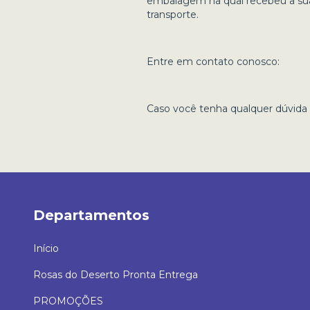
embalagem na qual recebeu a sua
transporte.
Entre em contato conosco:
Caso você tenha qualquer dúvida s
Departamentos
Início
Rosas do Deserto Pronta Entrega
PROMOÇÕES