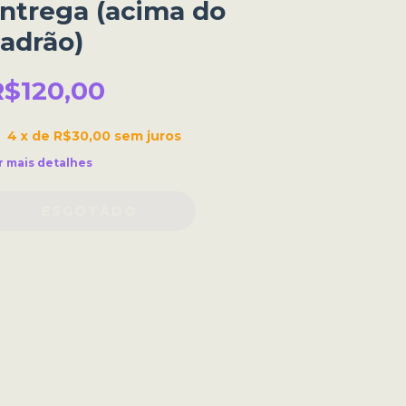
ntrega (acima do
adrão)
R$120,00
4
x de
R$30,00
sem juros
r mais detalhes