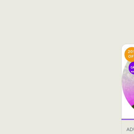
20
OF
AD