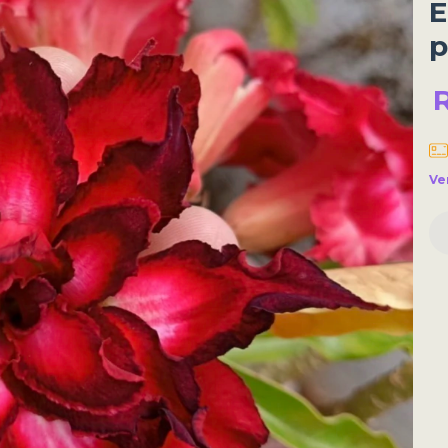
E
p
Ve