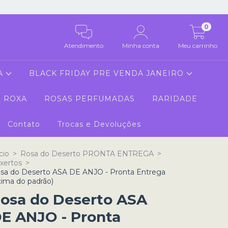
0
Atendimento
Minha conta
Meu carrinho
A
BLACK FRIDAY PRE VENDA JANEIRO
 ROXA
ROSAS PERFUMADAS
RARIDADE
Contato
Trocas e Devoluções
cio
>
Rosa do Deserto PRONTA ENTREGA
>
xertos
>
sa do Deserto ASA DE ANJO - Pronta Entrega
cima do padrão)
osa do Deserto ASA
E ANJO - Pronta