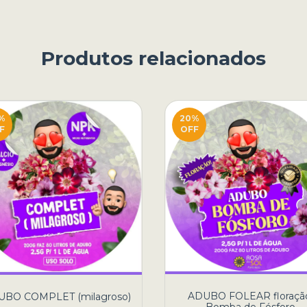
Produtos relacionados
%
20
%
F
OFF
ADUBO FOLEAR floraçã
UBO COMPLET (milagroso)
Bomba de Fósforo