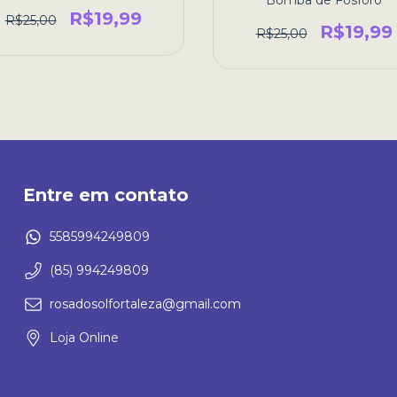
R$19,99
R$25,00
R$19,99
R$25,00
Entre em contato
5585994249809
(85) 994249809
rosadosolfortaleza@gmail.com
Loja Online