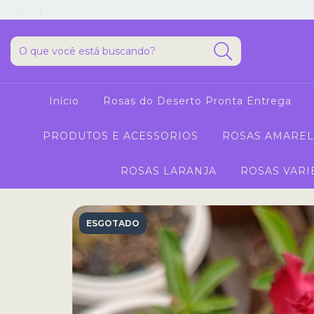
Início
Rosas do Deserto Pronta Entrega
PRODUTOS E ACESSORIOS
ROSAS AMAREL
ROSAS LARANJA
ROSAS VARI
ESGOTADO